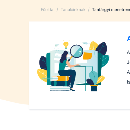
/
/
Főoldal
Tanulóinknak
Tantárgyi menetre
A
J
A
I