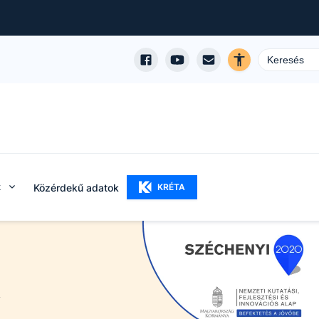
k
Közérdekű adatok
KRÉTA
k