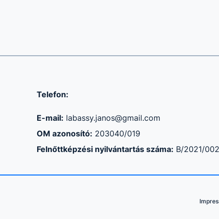
Telefon:
E-mail:
labassy.janos@gmail.com
OM azonosító:
203040/019
Felnőttképzési nyilvántartás száma:
B/2021/00
Impre